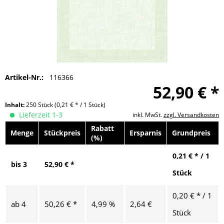
Artikel-Nr.:
116366
52,90 € *
Inhalt:
250 Stück
(0,21 € * / 1 Stück)
Lieferzeit 1-3
inkl. MwSt.
zzgl. Versandkosten
Rabatt
Menge
Stückpreis
Ersparnis
Grundpreis
(%)
0,21 € * / 1
bis
3
52,90 € *
Stück
0,20 € * / 1
ab
4
50,26 € *
4,99 %
2,64 €
Stück