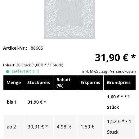
Artikel-Nr.:
88605
31,90 € *
Inhalt:
20 Stück
(1,60 € * / 1 Stück)
Lieferzeit 1-3
inkl. MwSt.
zzgl. Versandkosten
Rabatt
Menge
Stückpreis
Ersparnis
Grundpreis
(%)
1,60 € * / 1
bis
1
31,90 € *
Stück
1,52 € * / 1
ab
2
30,31 € *
4,98 %
1,59 €
Stück