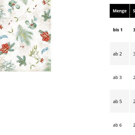
Menge
bis
1
ab
2
ab
3
ab
5
ab
6