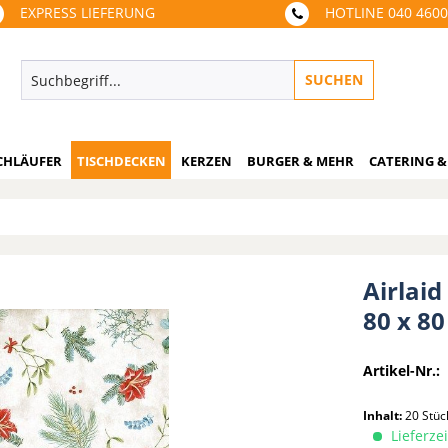
EXPRESS LIEFERUNG
HOTLINE 040 460
SUCHEN
CHLÄUFER
TISCHDECKEN
KERZEN
BURGER & MEHR
CATERING &
Airlaid
80 x 80
Artikel-Nr.:
Inhalt:
20 Stü
Lieferzei