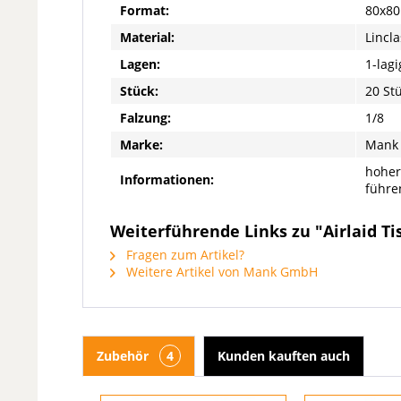
Format:
80x80
Material:
Lincla
Lagen:
1-lagi
Stück:
20 St
Falzung:
1/8
Marke:
Mank
hoher
Informationen:
führe
Weiterführende Links zu "Airlaid Ti
Fragen zum Artikel?
Weitere Artikel von Mank GmbH
Zubehör
4
Kunden kauften auch