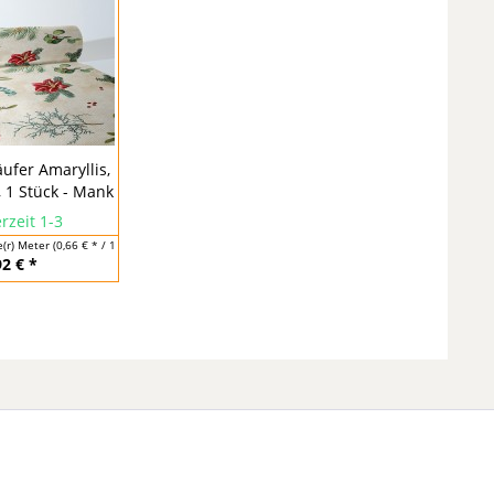
äufer Amaryllis,
, 1 Stück - Mank
rzeit 1-3
e(r) Meter
(0,66 € * / 1 Laufende(r) Meter)
92 € *