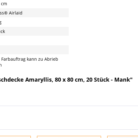
 cm
ss® Airlaid
g
ück
 Farbauftrag kann zu Abrieb
n
schdecke Amaryllis, 80 x 80 cm, 20 Stück - Mank"