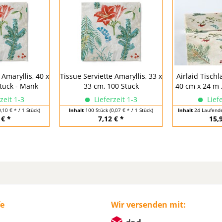
 Amaryllis, 40 x
Tissue Serviette Amaryllis, 33 x
Airlaid Tischl
tück - Mank
33 cm, 100 Stück
40 cm x 24 m 
zeit 1-3
Lieferzeit 1-3
Liefe
0,10 € * / 1 Stück)
Inhalt
100 Stück
(0,07 € * / 1 Stück)
Inhalt
24 Laufend
 € *
7,12 € *
15,
fe
Wir versenden mit: