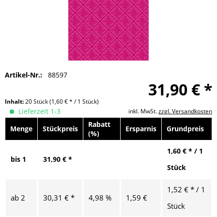
Artikel-Nr.:
88597
31,90 € *
Inhalt:
20 Stück
(1,60 € * / 1 Stück)
Lieferzeit 1-3
inkl. MwSt.
zzgl. Versandkosten
Rabatt
Menge
Stückpreis
Ersparnis
Grundpreis
(%)
1,60 € * / 1
bis
1
31,90 € *
Stück
1,52 € * / 1
ab
2
30,31 € *
4,98 %
1,59 €
Stück