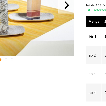
Inhalt:
15 Stü
Lieferzei
Menge
bis
1
ab
2
ab
3
ab
4