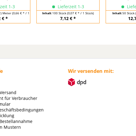
zeit 1-3
Lieferzeit 1-3
Liefe
r) Meter
(0,66 € * / 1 Laufende(r) Meter)
Inhalt
100 Stück
(0,07 € * / 1 Stück)
Inhalt
50 Stück
 € *
7,12 € *
12,
fe
Wir versenden mit:
 Versand
ht für Verbraucher
mular
eschäftsbedingungen
icklung
 Bestellannahme
on Mustern