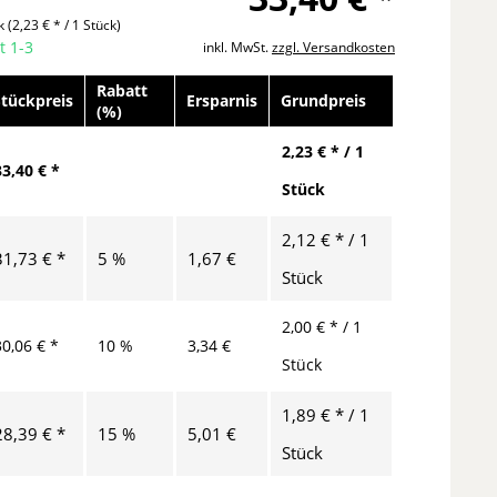
ck
(2,23 € * / 1 Stück)
t 1-3
inkl. MwSt.
zzgl. Versandkosten
Rabatt
Stückpreis
Ersparnis
Grundpreis
(%)
2,23 € * / 1
33,40 € *
Stück
2,12 € * / 1
31,73 € *
5 %
1,67 €
Stück
2,00 € * / 1
30,06 € *
10 %
3,34 €
Stück
1,89 € * / 1
28,39 € *
15 %
5,01 €
Stück