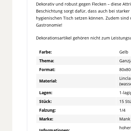
Dekorativ und robust gegen Flecken – diese Att
Beschichtung sorgt dafür, dass auch bei starke
hygienischen Tisch setzen können. Zudem sind un
Gastronomie!
Dekorationsartikel gehören nicht zum Leistung
Farbe:
Gelb
Thema:
Ganzj
Format:
80x80
Lincla
Material:
(wass
Lagen:
1-lagi
Stück:
15 St
Falzung:
1/4
Marke:
Mank
hoher
Informationen: