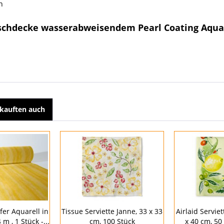
n
schdecke wasserabweisendem Pearl Coating Aquarel
kauften auch
fer Aquarell in
Tissue Serviette Janne, 33 x 33
Airlaid Servie
m , 1 Stück -...
cm, 100 Stück
x 40 cm, 50