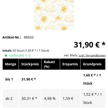
Artikel-Nr.:
88650
31,90 € *
Inhalt:
20 Stück
(1,60 € * / 1 Stück)
Lieferzeit 1-3
inkl. MwSt.
zzgl. Versandkosten
Rabatt
Menge
Stückpreis
Ersparnis
Grundpreis
(%)
1,60 € * / 1
bis
1
31,90 € *
Stück
1,52 € * / 1
ab
2
30,31 € *
4,98 %
1,59 €
Stück