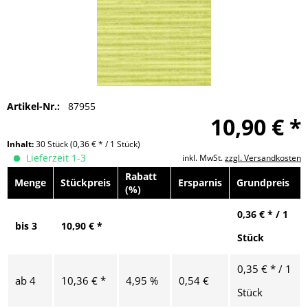
Artikel-Nr.:
87955
10,90 € *
Inhalt:
30 Stück
(0,36 € * / 1 Stück)
Lieferzeit 1-3
inkl. MwSt.
zzgl. Versandkosten
Rabatt
Menge
Stückpreis
Ersparnis
Grundpreis
(%)
0,36 € * / 1
bis
3
10,90 € *
Stück
0,35 € * / 1
ab
4
10,36 € *
4,95 %
0,54 €
Stück