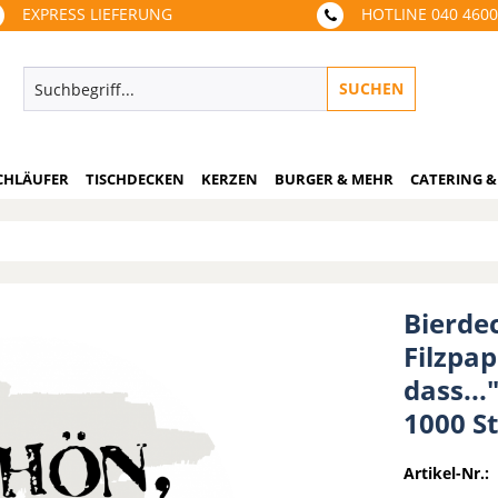
EXPRESS LIEFERUNG
HOTLINE 040 460
SUCHEN
CHLÄUFER
TISCHDECKEN
KERZEN
BURGER & MEHR
CATERING &
Bierde
Filzpa
dass...
1000 S
Artikel-Nr.: