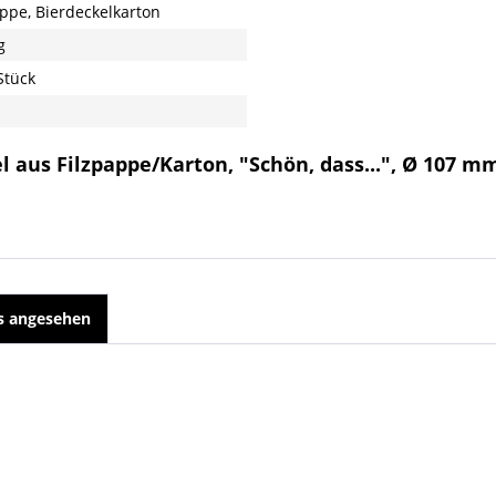
appe, Bierdeckelkarton
g
Stück
 aus Filzpappe/Karton, "Schön, dass...", Ø 107 mm
ls angesehen