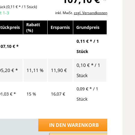
tück
(0,11 € * / 1 Stück)
t 1-3
inkl. MwSt.
zzgl. Versandkosten
Rabatt
Stückpreis
Ersparnis
Grundpreis
(%)
0,11 € * / 1
107,10 € *
Stück
0,10 € * / 1
95,20 € *
11,11 %
11,90 €
Stück
0,09 € * / 1
91,03 € *
15 %
16,07 €
Stück
IN DEN
WARENKORB