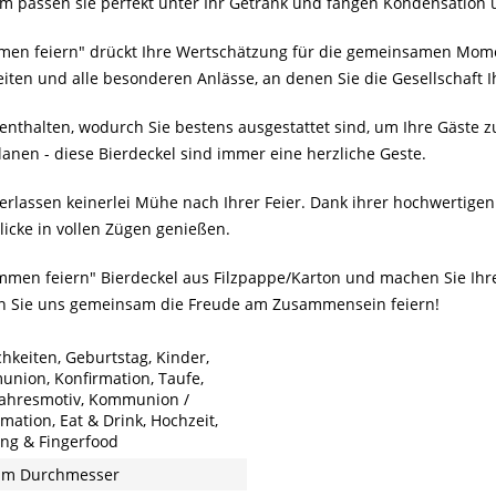
 passen sie perfekt unter Ihr Getränk und fangen Kondensation u
en feiern" drückt Ihre Wertschätzung für die gemeinsamen Momen
zeiten und alle besonderen Anlässe, an denen Sie die Gesellschaft
enthalten, wodurch Sie bestens ausgestattet sind, um Ihre Gäste zu
lanen - diese Bierdeckel sind immer eine herzliche Geste.
terlassen keinerlei Mühe nach Ihrer Feier. Dank ihrer hochwertigen
icke in vollen Zügen genießen.
sammen feiern" Bierdeckel aus Filzpappe/Karton und machen Sie Ihr
sen Sie uns gemeinsam die Freude am Zusammensein feiern!
chkeiten, Geburtstag, Kinder,
nion, Konfirmation, Taufe,
ahresmotiv, Kommunion /
mation, Eat & Drink, Hochzeit,
ing & Fingerfood
mm Durchmesser