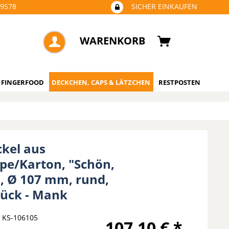
09578
SICHER EINKAUFEN
WARENKORB
 FINGERFOOD
DECKCHEN, CAPS & LÄTZCHEN
RESTPOSTEN
ckel aus
ppe/Karton, "Schön,
", Ø 107 mm, rund,
tück - Mank
KS-106105
107,10 € *