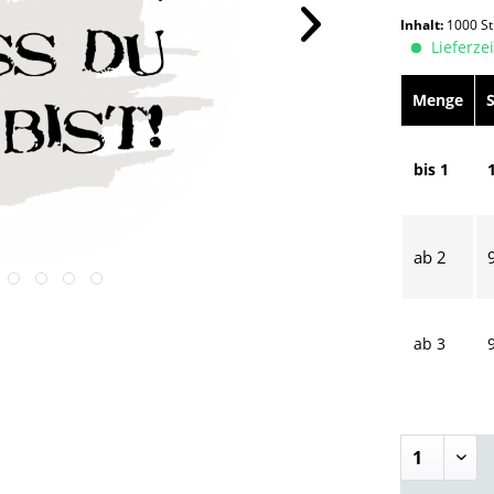
Inhalt:
1000 S
Lieferzei
Menge
bis
1
ab
2
ab
3