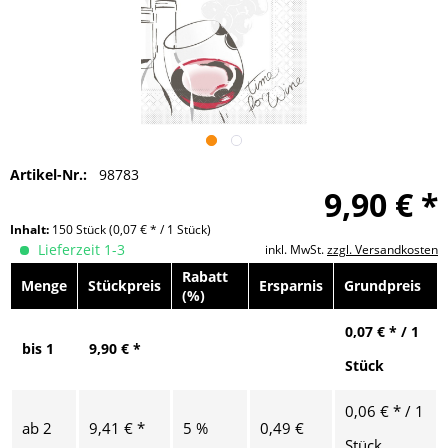
Artikel-Nr.:
98783
9,90 € *
Inhalt:
150 Stück
(0,07 € * / 1 Stück)
Lieferzeit 1-3
inkl. MwSt.
zzgl. Versandkosten
Rabatt
Menge
Stückpreis
Ersparnis
Grundpreis
(%)
0,07 € * / 1
bis
1
9,90 € *
Stück
0,06 € * / 1
ab
2
9,41 € *
5 %
0,49 €
Stück