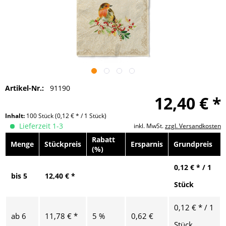
Artikel-Nr.:
91190
12,40 € *
Inhalt:
100 Stück
(0,12 € * / 1 Stück)
Lieferzeit 1-3
inkl. MwSt.
zzgl. Versandkosten
Rabatt
Menge
Stückpreis
Ersparnis
Grundpreis
(%)
0,12 € * / 1
bis
5
12,40 € *
Stück
0,12 € * / 1
ab
6
11,78 € *
5 %
0,62 €
Stück