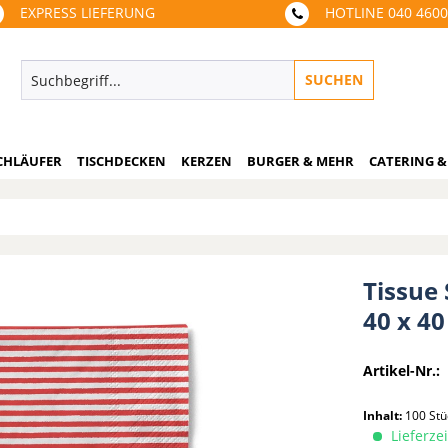
EXPRESS LIEFERUNG
HOTLINE 040 460
SUCHEN
CHLÄUFER
TISCHDECKEN
KERZEN
BURGER & MEHR
CATERING &
Tissue 
40 x 4
Artikel-Nr.:
Inhalt:
100 St
Lieferzei