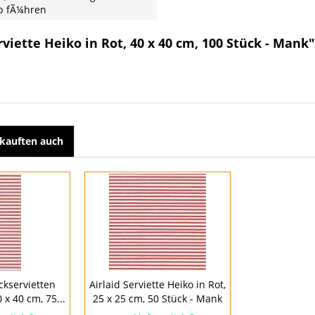
b fÃ¼hren
viette Heiko in Rot, 40 x 40 cm, 100 Stück - Mank"
kauften auch
ckservietten
Airlaid Serviette Heiko in Rot,
 x 40 cm, 75...
25 x 25 cm, 50 Stück - Mank