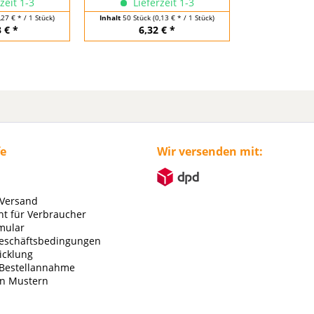
zeit 1-3
Lieferzeit 1-3
,27 € * / 1 Stück)
Inhalt
50 Stück
(0,13 € * / 1 Stück)
 € *
6,32 € *
fe
Wir versenden mit:
 Versand
ht für Verbraucher
mular
eschäftsbedingungen
icklung
 Bestellannahme
on Mustern