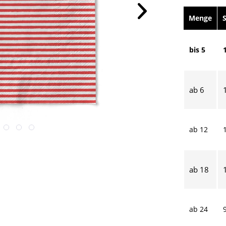
Menge
bis
5
ab
6
ab
12
ab
18
ab
24