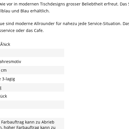
h wie vor in modernen Tischdesigns grosser Beliebtheit erfreut. Das
lblau und Blau erhältlich.
e sind moderne Allrounder für nahezu jede Service-Situation. Das 
sservice oder das Cafe.
tÃ¼ck
ahresmotiv
 cm
 3-lagig
g
tück
 Farbauftrag kann zu Abrieb
n, hoher Farbauftrag kann zu