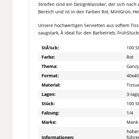
Streifen sind ein Designklassiker, der sich nac
Bereich und ist in den Farben Rot, MintGrün, Hel
Unsere hochwertigen Servietten aus softem Tissu
saugstark, Â ideal für den Barbetrieb, FrühStück
StÃ¼ck:
100 S
Farbe:
Rot
Thema:
Ganzj
Format:
40x40
Material:
Tissue
Lagen:
3-lagi
Stück:
100 S
Falzung:
1/4
Marke:
Mank
hoher
Informationen:
führe