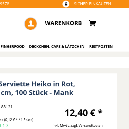
09578
SICHER EINKAUFEN
WARENKORB
 FINGERFOOD
DECKCHEN, CAPS & LÄTZCHEN
RESTPOSTEN
Serviette Heiko in Rot,
0 cm, 100 Stück - Mank
88121
12,40 € *
ück
(0,12 € * / 1 Stück)
t 1-3
inkl. MwSt.
zzgl. Versandkosten