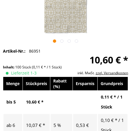
Artikel-Nr.:
86951
10,60 € *
Inhalt:
100 Stück
(0,11 € * / 1 Stück)
Lieferzeit 1-3
inkl. MwSt.
zzgl. Versandkosten
Rabatt
Menge
Stückpreis
Ersparnis
Grundpreis
(%)
0,11 € * / 1
bis
5
10,60 € *
Stück
0,10 € * / 1
ab
6
10,07 € *
5 %
0,53 €
Stück