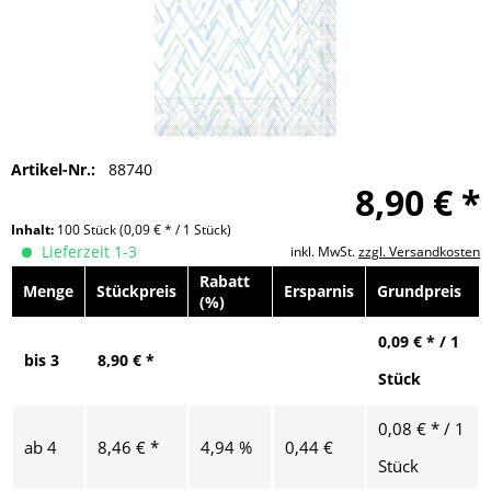
Artikel-Nr.:
88740
8,90 € *
Inhalt:
100 Stück
(0,09 € * / 1 Stück)
Lieferzeit 1-3
inkl. MwSt.
zzgl. Versandkosten
Rabatt
Menge
Stückpreis
Ersparnis
Grundpreis
(%)
0,09 € * / 1
bis
3
8,90 € *
Stück
0,08 € * / 1
ab
4
8,46 € *
4,94 %
0,44 €
Stück