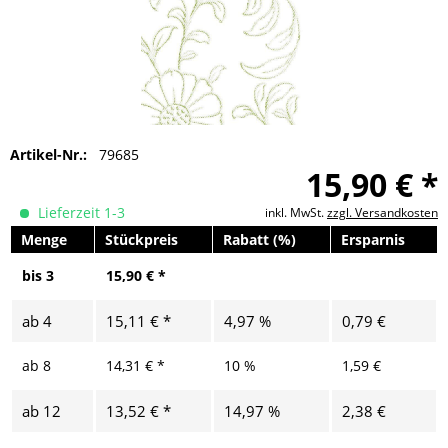
Artikel-Nr.:
79685
15,90 € *
Lieferzeit 1-3
inkl. MwSt.
zzgl. Versandkosten
Menge
Stückpreis
Rabatt (%)
Ersparnis
bis
3
15,90 € *
ab
4
15,11 € *
4,97 %
0,79 €
ab
8
14,31 € *
10 %
1,59 €
ab
12
13,52 € *
14,97 %
2,38 €