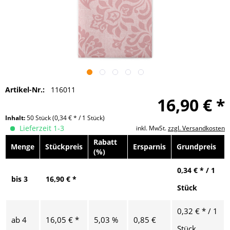
Artikel-Nr.:
116011
16,90 € *
Inhalt:
50 Stück
(0,34 € * / 1 Stück)
Lieferzeit 1-3
inkl. MwSt.
zzgl. Versandkosten
Rabatt
Menge
Stückpreis
Ersparnis
Grundpreis
(%)
0,34 € * / 1
bis
3
16,90 € *
Stück
0,32 € * / 1
ab
4
16,05 € *
5,03 %
0,85 €
Stück