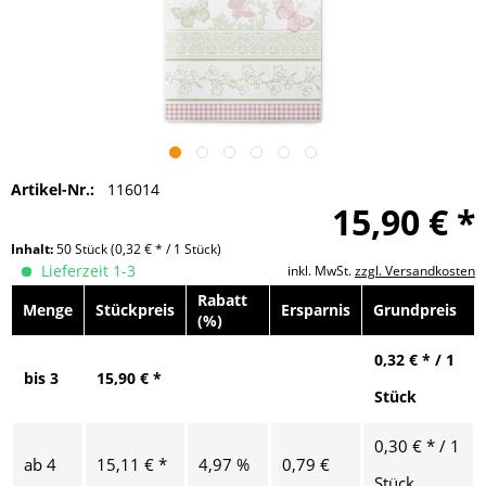
Artikel-Nr.:
116014
15,90 € *
Inhalt:
50 Stück
(0,32 € * / 1 Stück)
Lieferzeit 1-3
inkl. MwSt.
zzgl. Versandkosten
Rabatt
Menge
Stückpreis
Ersparnis
Grundpreis
(%)
0,32 € * / 1
bis
3
15,90 € *
Stück
0,30 € * / 1
ab
4
15,11 € *
4,97 %
0,79 €
Stück