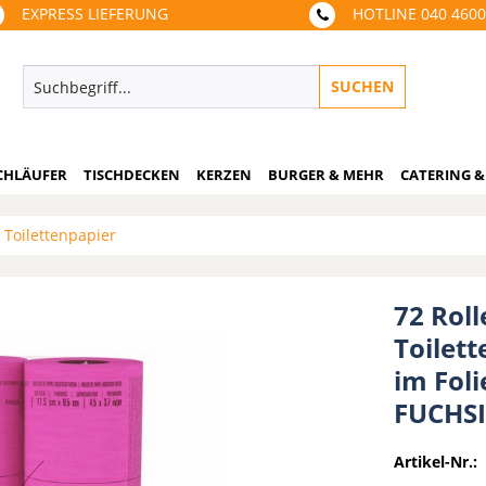
EXPRESS LIEFERUNG
HOTLINE 040 460
SUCHEN
CHLÄUFER
TISCHDECKEN
KERZEN
BURGER & MEHR
CATERING &
Toilettenpapier
72 Rol
Toilet
im Fol
FUCHS
Artikel-Nr.: