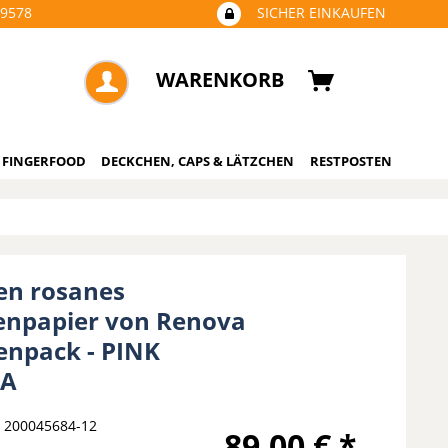
09578
SICHER EINKAUFEN
WARENKORB
 FINGERFOOD
DECKCHEN, CAPS & LÄTZCHEN
RESTPOSTEN
len rosanes
tenpapier von Renova
ienpack - PINK
IA
200045684-12
89,00 € *