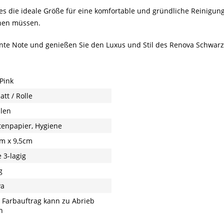
 es die ideale Größe für eine komfortable und gründliche Reinigung. 
hen müssen.
nte Note und genießen Sie den Luxus und Stil des Renova Schwarze
 Pink
att / Rolle
llen
ttenpapier, Hygiene
cm x 9,5cm
 3-lagig
g
va
 Farbauftrag kann zu Abrieb
n