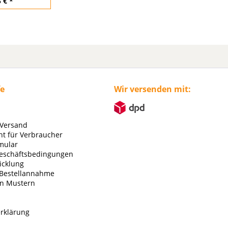
 € *
fe
Wir versenden mit:
 Versand
ht für Verbraucher
mular
eschäftsbedingungen
icklung
 Bestellannahme
on Mustern
rklärung