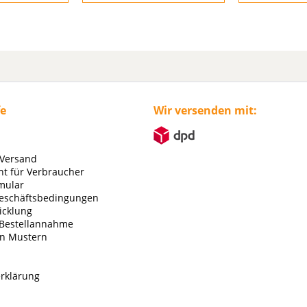
fe
Wir versenden mit:
 Versand
ht für Verbraucher
mular
eschäftsbedingungen
icklung
 Bestellannahme
on Mustern
rklärung