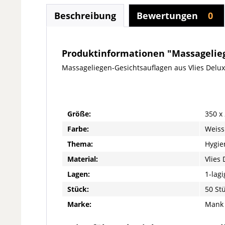
Beschreibung
Bewertungen
0
Produktinformationen "Massagelieg
Massageliegen-Gesichtsauflagen aus Vlies Delu
Größe:
350 x
Farbe:
Weiss
Thema:
Hygie
Material:
Vlies
Lagen:
1-lagi
Stück:
50 St
Marke:
Mank