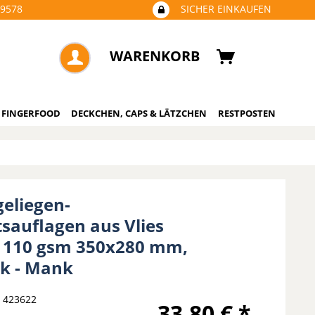
09578
SICHER EINKAUFEN
WARENKORB
 FINGERFOOD
DECKCHEN, CAPS & LÄTZCHEN
RESTPOSTEN
eliegen-
tsauflagen aus Vlies
 110 gsm 350x280 mm,
ck - Mank
423622
33,80 € *