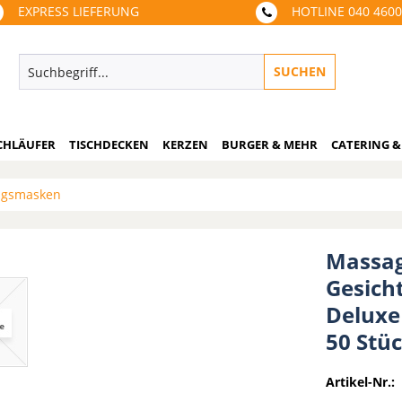
EXPRESS LIEFERUNG
HOTLINE 040 460
SUCHEN
CHLÄUFER
TISCHDECKEN
KERZEN
BURGER & MEHR
CATERING &
tagsmasken
Massag
Gesich
Deluxe
50 Stü
Artikel-Nr.: