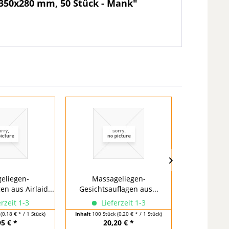
 350x280 mm, 50 Stück - Mank"
eliegen-
Massageliegen-
Massa
en aus Airlaid...
Gesichtsauflagen aus...
Gesichtsaufl
rzeit 1-3
Lieferzeit 1-3
Lief
k
(0,18 € * / 1 Stück)
Inhalt
100 Stück
(0,20 € * / 1 Stück)
Inhalt
1 Stück
(2
95 € *
20,20 € *
42