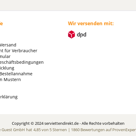
fe
Wir versenden mit:
 Versand
ht für Verbraucher
mular
eschäftsbedingungen
icklung
 Bestellannahme
on Mustern
rklärung
Copyright © 2024 serviettendirekt.de - Alle Rechte vorbehalten
e Guest GmbH
hat
4,85
von
5
Sternen
|
1860
Bewertungen auf ProvenExper