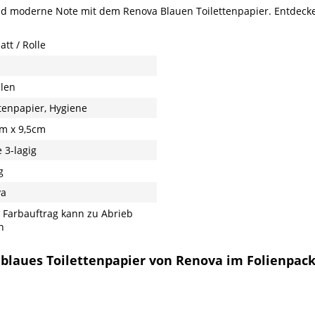
nd moderne Note mit dem Renova Blauen Toilettenpapier. Entdeck
att / Rolle
llen
ttenpapier, Hygiene
cm x 9,5cm
 3-lagig
g
va
 Farbauftrag kann zu Abrieb
n
 blaues Toilettenpapier von Renova im Folienpack