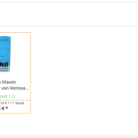
n blaues
 von Renova...
zeit 1-3
,15 € * / 1 Stück)
 € *