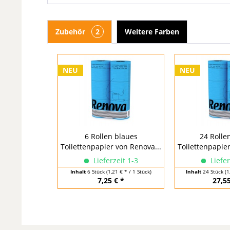
Zubehör
2
Weitere Farben
NEU
NEU
6 Rollen blaues
24 Rolle
Toilettenpapier von Renova...
Toilettenpapier
Lieferzeit 1-3
Liefer
Inhalt
6 Stück
(1,21 € * / 1 Stück)
Inhalt
24 Stück
(1
7,25 € *
27,55