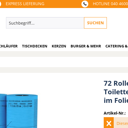
EXPRESS LIEFERUNG
HOTLINE 040 460
SUCHEN
CHLÄUFER
TISCHDECKEN
KERZEN
BURGER & MEHR
CATERING &
72 Rol
Toilet
im Fol
Artikel-Nr.:
Dieser