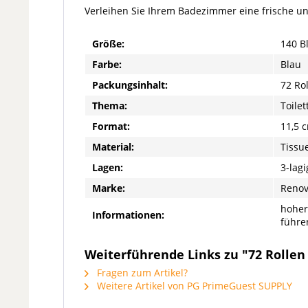
Verleihen Sie Ihrem Badezimmer eine frische u
Größe:
140 Bl
Farbe:
Blau
Packungsinhalt:
72 Ro
Thema:
Toile
Format:
11,5 
Material:
Tissue
Lagen:
3-lagi
Marke:
Reno
hoher
Informationen:
führe
Weiterführende Links zu "72 Rollen
Fragen zum Artikel?
Weitere Artikel von PG PrimeGuest SUPPLY