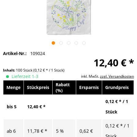
Artikel-Nr.:
109024
12,40 € *
Inhalt:
100 Stück
(0,12 € * / 1 Stück)
Lieferzeit 1-3
inkl. MwSt.
zzgl. Versandkosten
Rabatt
Menge
Stückpreis
Ersparnis
Grundpreis
(%)
0,12 € * / 1
bis
5
12,40 € *
Stück
0,12 € * / 1
ab
6
11,78 € *
5 %
0,62 €
Stück