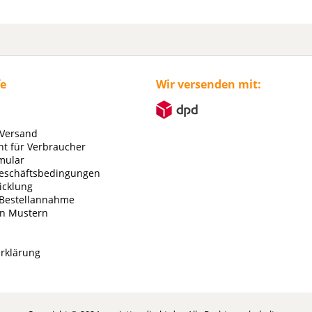
fe
Wir versenden mit:
 Versand
ht für Verbraucher
mular
eschäftsbedingungen
icklung
 Bestellannahme
on Mustern
rklärung