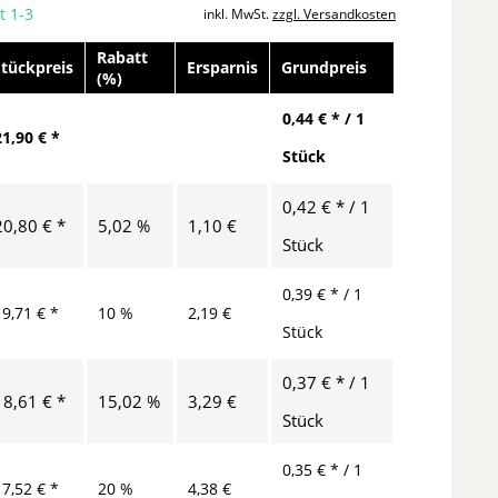
t 1-3
inkl. MwSt.
zzgl. Versandkosten
Rabatt
Stückpreis
Ersparnis
Grundpreis
(%)
0,44 € * / 1
21,90 € *
Stück
0,42 € * / 1
20,80 € *
5,02 %
1,10 €
Stück
0,39 € * / 1
19,71 € *
10 %
2,19 €
Stück
0,37 € * / 1
18,61 € *
15,02 %
3,29 €
Stück
0,35 € * / 1
17,52 € *
20 %
4,38 €