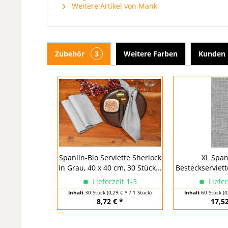
Weitere Artikel von Mank
Zubehör
3
Weitere Farben
Kunden 
Spanlin-Bio Serviette Sherlock
XL Span
in Grau, 40 x 40 cm, 30 Stück...
Besteckserviette
Lieferzeit 1-3
Liefer
Inhalt
30 Stück
(0,29 € * / 1 Stück)
Inhalt
60 Stück
(0
8,72 € *
17,52