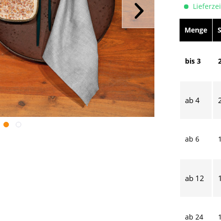
Lieferzei
Menge
bis
3
ab
4
ab
6
ab
12
ab
24