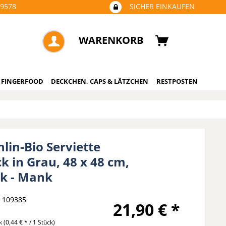
09578
SICHER EINKAUFEN
WARENKORB
 FINGERFOOD
DECKCHEN, CAPS & LÄTZCHEN
RESTPOSTEN
lin-Bio Serviette
k in Grau, 48 x 48 cm,
ck - Mank
109385
21,90 € *
ck
(0,44 € * / 1 Stück)