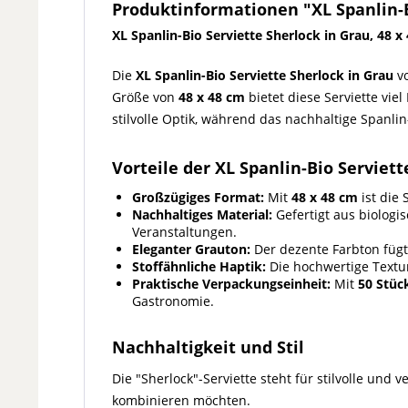
Produktinformationen "XL Spanlin-Bi
XL Spanlin-Bio Serviette Sherlock in Grau, 48 x
Die
XL Spanlin-Bio Serviette Sherlock in Grau
vo
Größe von
48 x 48 cm
bietet diese Serviette vie
stilvolle Optik, während das nachhaltige Spanl
Vorteile der XL Spanlin-Bio Serviett
Großzügiges Format:
Mit
48 x 48 cm
ist die 
Nachhaltiges Material:
Gefertigt aus biologi
Veranstaltungen.
Eleganter Grauton:
Der dezente Farbton fügt 
Stoffähnliche Haptik:
Die hochwertige Textur
Praktische Verpackungseinheit:
Mit
50 Stüc
Gastronomie.
Nachhaltigkeit und Stil
Die "Sherlock"-Serviette steht für stilvolle und
kombinieren möchten.