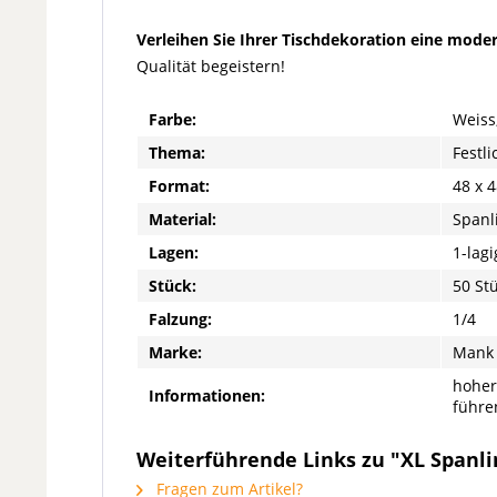
Verleihen Sie Ihrer Tischdekoration eine moder
Qualität begeistern!
Farbe:
Weiss
Thema:
Festl
Format:
48 x 
Material:
Spanl
Lagen:
1-lagi
Stück:
50 St
Falzung:
1/4
Marke:
Mank
hoher
Informationen:
führe
Weiterführende Links zu "XL Spanlin
Fragen zum Artikel?