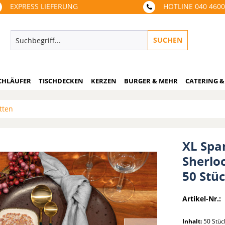
EXPRESS LIEFERUNG
HOTLINE 040 460
SUCHEN
CHLÄUFER
TISCHDECKEN
KERZEN
BURGER & MEHR
CATERING &
tten
XL Span
Sherloc
50 Stü
Artikel-Nr.:
Inhalt:
50 Stü