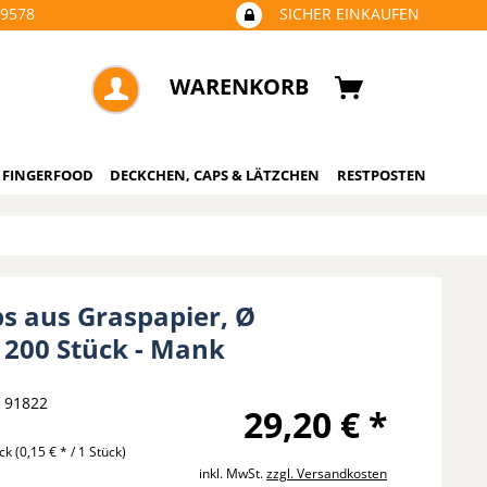
09578
SICHER EINKAUFEN
WARENKORB
 FINGERFOOD
DECKCHEN, CAPS & LÄTZCHEN
RESTPOSTEN
ps aus Graspapier, Ø
200 Stück - Mank
91822
29,20 € *
ück
(0,15 € * / 1 Stück)
inkl. MwSt.
zzgl. Versandkosten