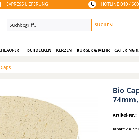
EXPRESS LIEFERUNG
HOTLINE 040 460
SUCHEN
CHLÄUFER
TISCHDECKEN
KERZEN
BURGER & MEHR
CATERING &
 Caps
Bio Ca
74mm, 
Artikel-Nr.:
Inhalt:
200 St