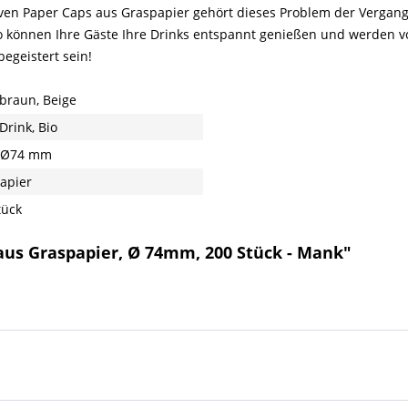
ven Paper Caps aus Graspapier gehört dieses Problem der Vergang
o können Ihre Gäste Ihre Drinks entspannt genießen und werden v
begeistert sein!
braun, Beige
Drink, Bio
, Ø74 mm
apier
tück
aus Graspapier, Ø 74mm, 200 Stück - Mank"