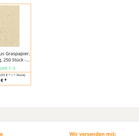
us Graspapier,
 250 Stück -...
zeit 1-3
0,03 € * / 1 Stück)
 € *
fe
Wir versenden mit: