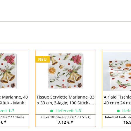
NEU
e Marianne, 40
Tissue Serviette Marianne, 33
Airlaid Tisch
Stück - Mank
x 33 cm, 3-lagig, 100 Stück -...
40 cm x 24 m,
zeit 1-3
Lieferzeit 1-3
Liefe
0,10 € * / 1 Stück)
Inhalt
100 Stück
(0,07 € * / 1 Stück)
Inhalt
24 Laufend
 € *
7,12 € *
15,