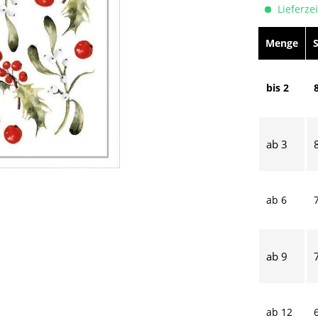
Lieferzei
Menge
bis
2
ab
3
ab
6
ab
9
ab
12