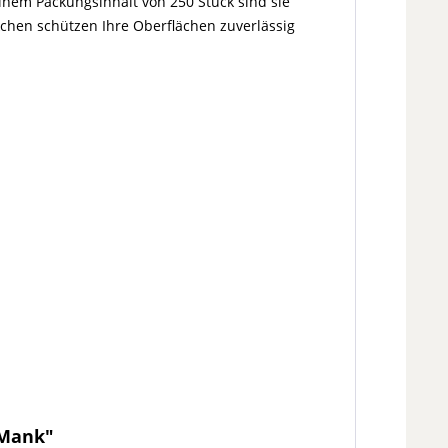
einem Packungsinhalt von 250 Stück sind sie
kchen schützen Ihre Oberflächen zuverlässig
 Mank"