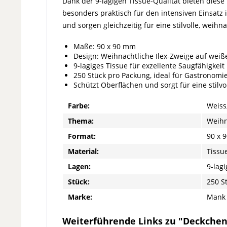
Dank der 9-lagigen Tissue-Qualität bieten diese
besonders praktisch für den intensiven Einsatz
und sorgen gleichzeitig für eine stilvolle, weihn
Maße: 90 x 90 mm
Design: Weihnachtliche Ilex-Zweige auf weiß
9-lagiges Tissue für exzellente Saugfähigkeit 
250 Stück pro Packung, ideal für Gastronom
Schützt Oberflächen und sorgt für eine stilvo
Farbe:
Weiss
Thema:
Weihn
Format:
90 x 
Material:
Tissue
Lagen:
9-lagi
Stück:
250 S
Marke:
Mank
Weiterführende Links zu "Deckchen 