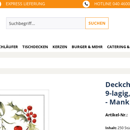
EXPRESS LIEFERUNG
HOTLINE 040 460
SUCHEN
CHLÄUFER
TISCHDECKEN
KERZEN
BURGER & MEHR
CATERING &
Deckch
9-lagig
- Mank
Artikel-Nr.:
Inhalt:
250 St