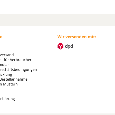
fe
Wir versenden mit:
 Versand
ht für Verbraucher
mular
eschäftsbedingungen
icklung
 Bestellannahme
on Mustern
rklärung