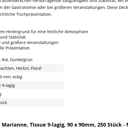
 Tassendeckchen hervorragende Saugfähigkeit und Stabilität. Mit 
 in der Gastronomie oder bei größeren Veranstaltungen. Diese Dec
achtliche Tischpräsentation.
em Hintergrund für eine festliche Atmosphäre
und Stabilität
ie und größere Veranstaltungen
lle Präsentation
, Rot, Dunkelgrün
achten, Herbst, Floral
90 mm, eckig
 9-lagig
g
tück
Marianne, Tissue 9-lagig, 90 x 90mm, 250 Stück -