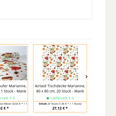
läufer Marianne,
Airlaid Tischdecke Marianne,
Deckchen Or
 1 Stück - Mank
80 x 80 cm, 20 Stück - Mank
lagig, 90 mm,
rzeit 1-3
Lieferzeit 1-3
Lief
e(r) Meter
(0,66 € * / 1 Laufende(r) Meter)
Inhalt
20 Stück
(1,36 € * / 1 Stück)
Inhalt
250 Stü
92 € *
27,12 € *
6,