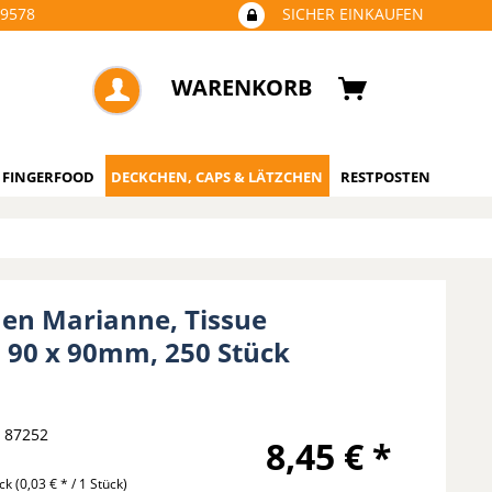
09578
SICHER EINKAUFEN
WARENKORB
 FINGERFOOD
DECKCHEN, CAPS & LÄTZCHEN
RESTPOSTEN
en Marianne, Tissue
, 90 x 90mm, 250 Stück
87252
8,45 € *
ück
(0,03 € * / 1 Stück)