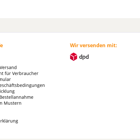
fe
Wir versenden mit:
 Versand
ht für Verbraucher
mular
eschäftsbedingungen
icklung
 Bestellannahme
on Mustern
rklärung