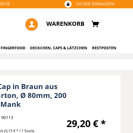
09578
SICHER EINKAUFEN
WARENKORB
 FINGERFOOD
DECKCHEN, CAPS & LÄTZCHEN
RESTPOSTEN
Cap in Braun aus
rton, Ø 80mm, 200
- Mank
90113
29,20 € *
ück
(0,15 € * / 1 Stück)