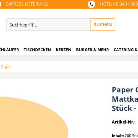
EXPRESS LIEFERUNG
HOTLINE 040 460
SUCHEN
CHLÄUFER
TISCHDECKEN
KERZEN
BURGER & MEHR
CATERING &
 Caps
Paper 
Mattka
Stück 
Artikel-Nr.:
Inhalt:
200 St