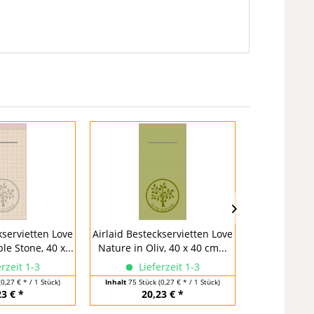
kservietten Love
Airlaid Besteckservietten Love
Airlaid Beste
le Stone, 40 x...
Nature in Oliv, 40 x 40 cm...
Nature in Na
rzeit 1-3
Lieferzeit 1-3
Lief
(0,27 € * / 1 Stück)
Inhalt
75 Stück
(0,27 € * / 1 Stück)
Inhalt
75 Stü
23 € *
20,23 € *
20