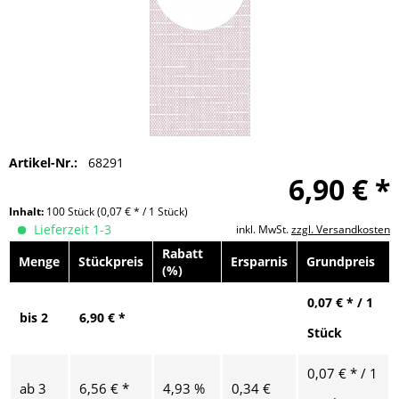
Artikel-Nr.:
68291
6,90 € *
Inhalt:
100 Stück
(0,07 € * / 1 Stück)
Lieferzeit 1-3
inkl. MwSt.
zzgl. Versandkosten
Rabatt
Menge
Stückpreis
Ersparnis
Grundpreis
(%)
0,07 € * / 1
bis
2
6,90 € *
Stück
0,07 € * / 1
ab
3
6,56 € *
4,93 %
0,34 €