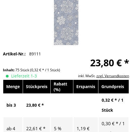
Artikel-Nr.:
89111
23,80 € *
Inhalt:
75 Stück
(0,32 € * / 1 Stück)
Lieferzeit 1-3
inkl. MwSt.
zzgl. Versandkosten
Rabatt
Menge
Stückpreis
Ersparnis
Grundpreis
(%)
0,32 € * / 1
bis
3
23,80 € *
Stück
0,30 € * / 1
ab
4
22,61 € *
5 %
1,19 €