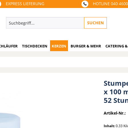
EXPRESS LIEFERUNG
HOTLINE 040 460
SUCHEN
CHLÄUFER
TISCHDECKEN
KERZEN
BURGER & MEHR
CATERING &
Stumpe
x 100 
52 Stu
Artikel-Nr.:
Inhalt:
0.33 K