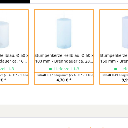
llblau, Ø 50 x
Stumpenkerze Hellblau, Ø 50 x
Stumpenkerze 
auer ca. 16...
100 mm - Brenndauer ca. 28...
150 mm - Bren
zeit 1-3
Lieferzeit 1-3
Liefe
amm
(25,45 € * / 1 Kilogramm)
Inhalt
0.17 Kilogramm
(27,65 € * / 1 Kilogramm)
Inhalt
0.49 Kilog
 € *
4,70 € *
9,9