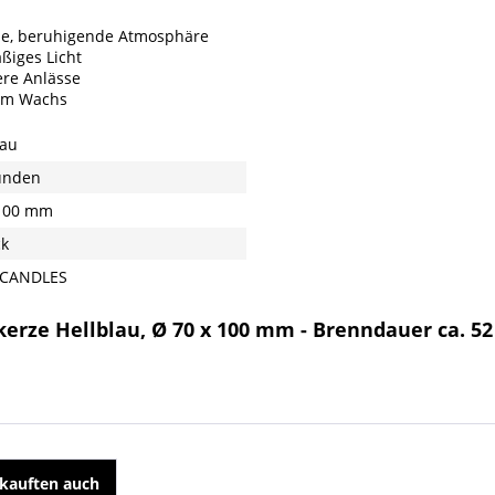
nde, beruhigende Atmosphäre
ßiges Licht
ere Anlässe
em Wachs
lau
unden
100 mm
ck
 CANDLES
erze Hellblau, Ø 70 x 100 mm - Brenndauer ca. 5
kauften auch