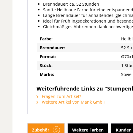
Brenndauer: ca. 52 Stunden
Sanfte Hellblaue Farbe für eine entspanne
Lange Brenndauer für anhaltendes, gleichmä
Ideal für Frühlingsdekorationen und besond
Gleichmäßiges Abbrennen dank hochwertig
Farbe:
Hellb
Brenndauer:
52 St
Format:
Ø70x
Stück:
1 Stü
Marke:
Sovie
Weiterführende Links zu "Stumpenk
Fragen zum Artikel?
Weitere Artikel von Mank GmbH
Zubehör
5
Weitere Farben
Kunden 