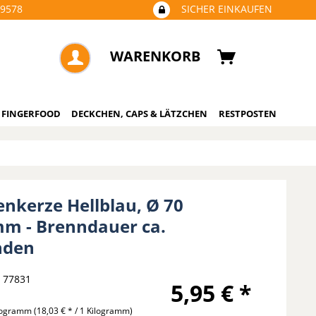
09578
SICHER EINKAUFEN
WARENKORB
 FINGERFOOD
DECKCHEN, CAPS & LÄTZCHEN
RESTPOSTEN
nkerze Hellblau, Ø 70
mm - Brenndauer ca.
nden
77831
5,95 € *
ilogramm
(18,03 € * / 1 Kilogramm)