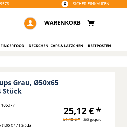
09578
SICHER EINKAUFEN
WARENKORB
 FINGERFOOD
DECKCHEN, CAPS & LÄTZCHEN
RESTPOSTEN
 Cups Grau, Ø50x65
 Stück
105377
25,12 € *
31,40 € *
20% gespart
ck
(1,05 € * / 1 Stück)