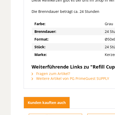
Diese Refillkerzen gibt es bei uns im Shop in v
Die Brenndauer beträgt ca. 24 Stunden
Farbe:
Grau
Brenndauer:
24 St
Format:
Ø50x
Stück:
24 St
Marke:
Kerze
Weiterführende Links zu "Refill Cu
Fragen zum Artikel?
Weitere Artikel von PG PrimeGuest SUPPLY
Kunden kauften auch