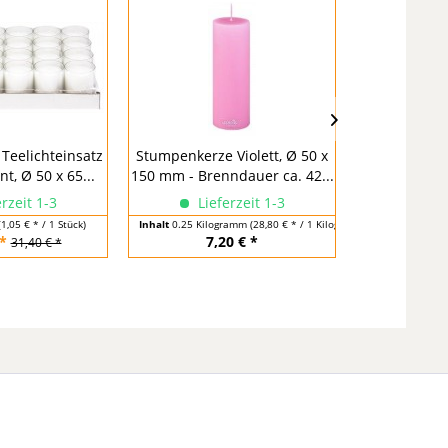
/ Teelichteinsatz
Stumpenkerze Violett, Ø 50 x
Stumpenkerze
t, Ø 50 x 65...
150 mm - Brenndauer ca. 42...
60 mm - Bren
rzeit 1-3
Lieferzeit 1-3
Lief
(1,05 € * / 1 Stück)
Inhalt
0.25 Kilogramm
(28,80 € * / 1 Kilogramm)
Inhalt
0.11 Kil
*
7,20 € *
2,
31,40 € *