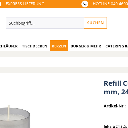
EXPRESS LIEFERUNG
HOTLINE 040 460
SUCHEN
CHLÄUFER
TISCHDECKEN
KERZEN
BURGER & MEHR
CATERING &
Refill
mm, 24
Artikel-Nr.:
Inhalt:
24 Stü