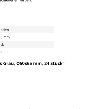
erschiedenen Farben.
unden
65 mm
ück
n
ps Grau, Ø50x65 mm, 24 Stück"